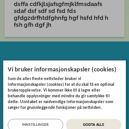
dsffa cdfkjlsjafsgfmjklfmsdaafs
sdaf dsf sdf sd fsd fds
gfdgzdrfhtdfghnfg hgf hsfd hfd h
fsh gfh dgf jh
Friluftsrådet Nordmøre og
Vi bruker informasjonskapsler (cookies)
Romsdal KO
Som de aller fleste nettsteder bruker vi
informasjonskapsler (cookies) for at du skal få en optimal
Idrettsveien 2, 6413 Molde
brukeropplevelse. Vi kommer ikke til å lagre eller
behandle opplysninger med mindre du gir samtykke til
post@friluftsraad.no
dette. Unntaket er nødvendige informasjonskapsler som
sørger for grunnleggende funksjoner på nettsiden.
Telefon: 957 32 511
Organisasjonsnummer: 928 528 545
Faktura: EHF til 928528545
INNSTILLINGER
GODTA ALLE