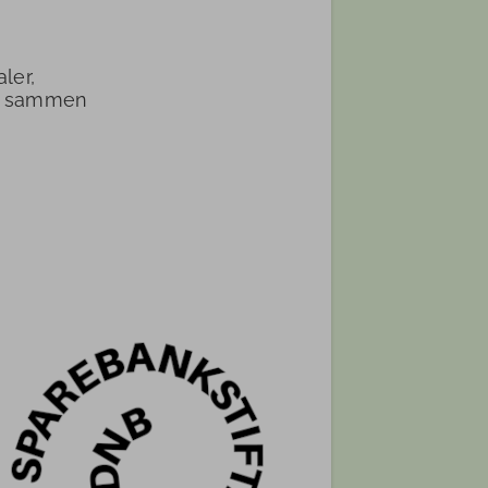
ler,
k - sammen