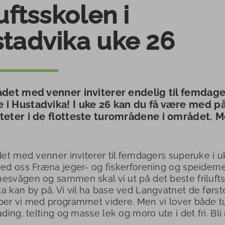
luftsskolen i
tadvika uke 26
rådet med venner inviterer endelig til femdag
 i Hustadvika! I uke 26 kan du få være med på
iteter i de flotteste turområdene i området. 
ådet med venner inviterer til femdagers superuke i uk
med oss Fræna jeger- og fiskerforening og speiderne 
esvågen og sammen skal vi ut på det beste friluft
a kan by på. Vi vil ha base ved Langvatnet de førs
ber vi med programmet videre. Men vi lover både tu
bading, telting og masse lek og moro ute i det fri. Bl