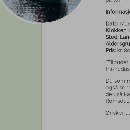
Informasj
Dato:
Mand
Klokken:
Sted: La
Aldersgru
Pris:
kr. 80
*Tilbudet 
fra/redus
De som me
også send
det, så k
Romsdal
Ønsker du