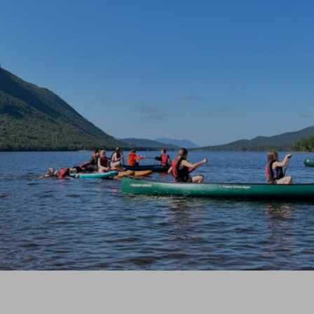
Stikk UT! Stifond
Friluftsbarometer
Gåing - kunnskap og materiell