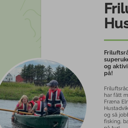
Fri
Hus
Frilufts
superuke
og aktiv
på!
Friluftsr
har fått 
Fræna Eln
Hustadvik
og så job
fisking, 
på tur!