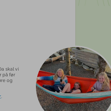
a skal vi
 på før
øre og
r
.