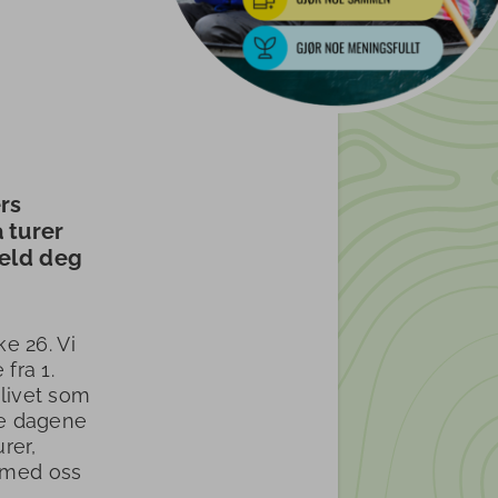
ers
 turer
Meld deg
e 26. Vi
fra 1.
slivet som
te dagene
rer,
i med oss