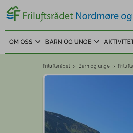
OM OSS
BARN OG UNGE
AKTIVITE
Ansatte
Friluftsskoler
ABC for 
Friluftsrådet
Barn og unge
Friluft
helse
Om
Læring i friluft
Friluftsrådet
Stikk UT
Nordmøre
Vått og vakkert
og
Aktiv på
Romsdal
Utemix
Introkurs 
Styret og
representatskap
Spennin
Bjorli