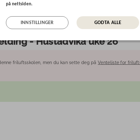
på nettsiden.
INNSTILLINGER
GODTA ALLE
elding - Hustadvika uke 26
denne friluftsskolen, men du kan sette deg på
Venteliste for friluf