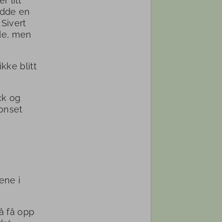
r litt
adde en
 Sivert
de, men
kke blitt
ck og
onset
ene i
 å få opp