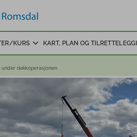
TER/KURS
KART, PLAN OG TILRETTELEGG
god psykisk
Tilrettelegging og vedlikehold 
iv under dekkoperasjonen
generelt
!
Kartlegging og verdsetting av
friluftsområder
 dagtid
Kartlegging av tilgjengelighet
i friluftsliv
Plan for friluftslivets ferdselsår
gskurset på
Statlig sikring av friluftsområde