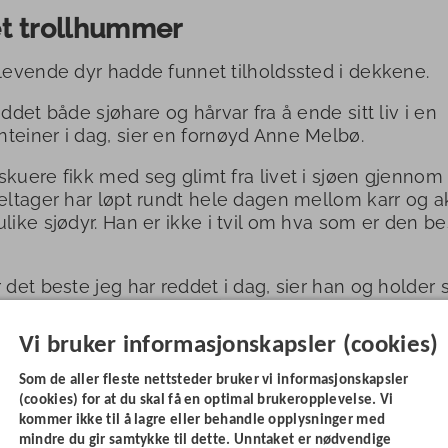
t trollhummer
levende dyr hadde funnet tilholdssted i dekkene.
eddet både sjøhare og hårvar fra å ende sitt liv i en
teiner i dag, sier en fornøyd Anne Melbø.
skuere fikk med seg glimt fra livet i sjøen gjennom
deltager har løpt rundt hele dagen mellom karr og 
ulike sjødyr. Han er ikke i tvil om hva som er den be
r det beste jeg har reddet i dag, sier han og holder 
, liten trollhummer.
Vi bruker informasjonskapsler (cookies)
ble sluppet tilbake til et videre liv i havet når dage
Som de aller fleste nettsteder bruker vi informasjonskapsler
(cookies) for at du skal få en optimal brukeropplevelse. Vi
kommer ikke til å lagre eller behandle opplysninger med
mindre du gir samtykke til dette. Unntaket er nødvendige