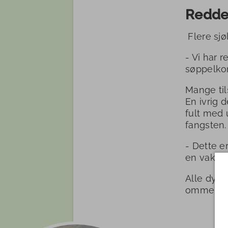
Redde
Flere sjø
- Vi har r
søppelkon
Mange til
En ivrig 
fult med 
fangsten.
- Dette e
en vakker
Alle dyra 
omme.