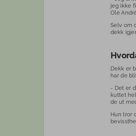
jeg ikke 
Ole Andr
Selv om d
dekk igje
Hvorda
Dekk er b
har de bl
- Det er 
kuttet he
de ut med
Hun tror 
bevissthe