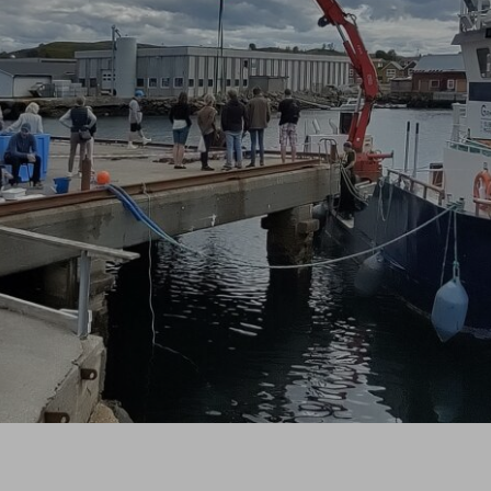
Stikk UT! Stifond
Friluftsbarometer
Gåing - kunnskap og materiell