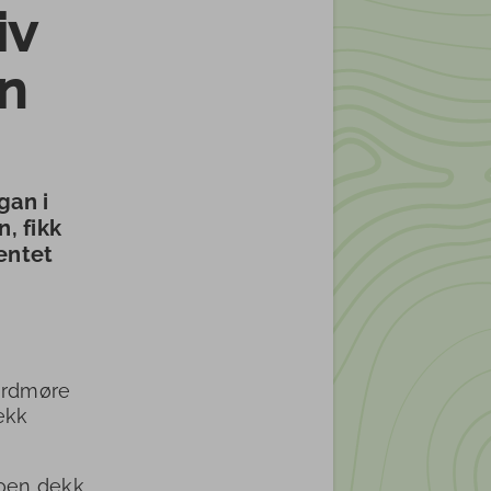
iv
n
gan i
, fikk
entet
Nordmøre
ekk
noen dekk