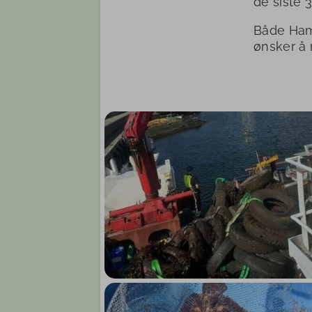
de siste 
Både Ham
ønsker å 