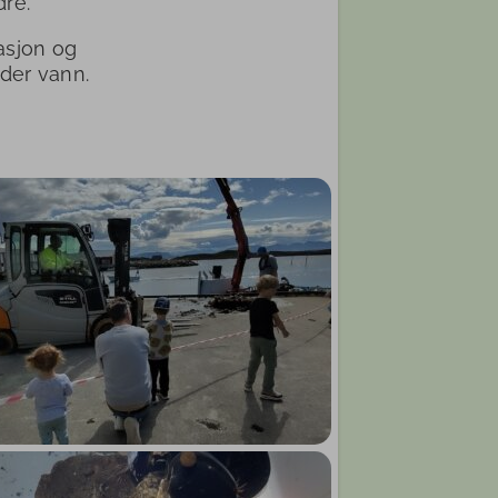
dré.
asjon og
nder vann.