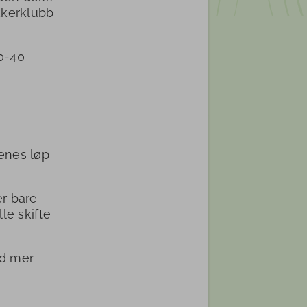
kkerklubb
0-40
enes løp
er bare
le skifte
ed mer