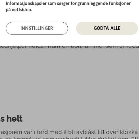
informasjonskapsler som sørger for grunnleggende funksjoner
på nettsiden.
INNSTILLINGER
GODTA ALLE
medhjelper holder fram en trollhummer som er redde
s helt
asjonen var i ferd med å bli avblåst litt over klokka 