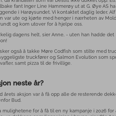
 da kranbåten som var bestilt ikke dukket opp. Ette
ilbake fant Inger Line Hammerøy ut at G. Øye AS h
iggende i Harøysundet. Vi kontaktet daglig leder, Alf
an var ute og kjørte med henger i nærheten av Mol
rundt og kom utover for å hjelpe oss.
irkelig dagens helt, sier Anne, - uten han hadde det i
jon!
ker også å takke Møre Codfish som stilte med tru
yggeligste truckfører og Salmon Evolution som sp
vafler, samt pizza til de frivillige.
jon neste år?
 årets aksjon var å få opp alle de resterende dekk
nfor Bud.
på mulighetene for å få til en ny kampanje i 2026 for