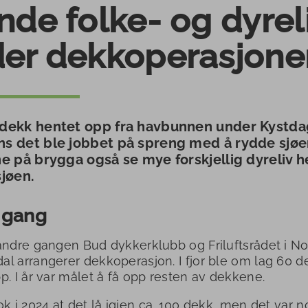
nde folke- og dyrel
er dekkoperasjone
dekk hentet opp fra havbunnen under Kystda
s det ble jobbet på spreng med å rydde sjøen
ne på brygga også se mye forskjellig dyreliv h
sjøen.
 gang
andre gangen Bud dykkerklubb og Friluftsrådet i 
l arrangerer dekkoperasjon. I fjor ble om lag 60 d
p. I år var målet å få opp resten av dekkene.
ok i 2024 at det lå igjen ca. 100 dekk, men det var 