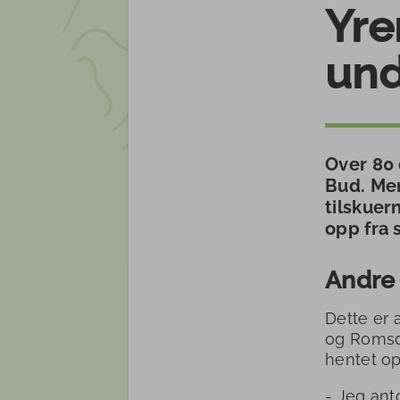
Yre
und
Over 80 
Bud. Men
tilskuer
opp fra 
Andre
Dette er 
og Romsda
hentet op
- Jeg ant