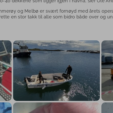
30-40 dekkene som ligger igjen i havna, sier Ole An
merøy og Melbø er svært fornøyd med årets oper
rette en stor takk til alle som bidro både over og u