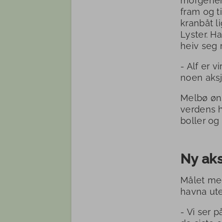
morgenen,
fram og t
kranbåt l
Lyster. H
heiv seg 
- Alf er v
noen aks
Melbø øns
verdens h
boller og 
Ny aks
Målet med
havna ute
- Vi ser 