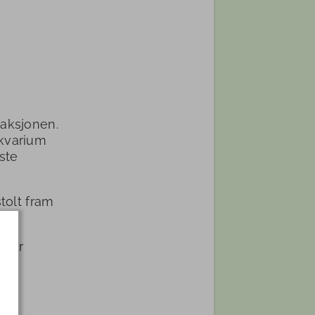
 aksjonen.
akvarium
ste
stolt fram
n var