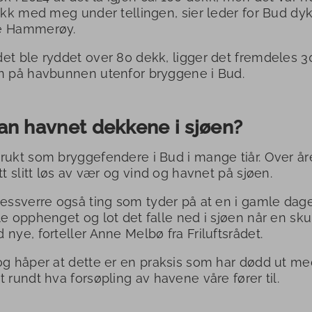
fikk med meg under tellingen, sier leder for Bud dy
é Hammerøy.
et ble ryddet over 80 dekk, ligger det fremdeles 3
n på havbunnen utenfor bryggene i Bud.
n havnet dekkene i sjøen?
rukt som bryggefendere i Bud i mange tiår. Over år
itt slitt løs av vær og vind og havnet på sjøen.
dessverre også ting som tyder på at en i gamle dag
le opphenget og lot det falle ned i sjøen når en skul
 nye, forteller Anne Melbø fra Friluftsrådet.
og håper at dette er en praksis som har dødd ut m
t rundt hva forsøpling av havene våre fører til.