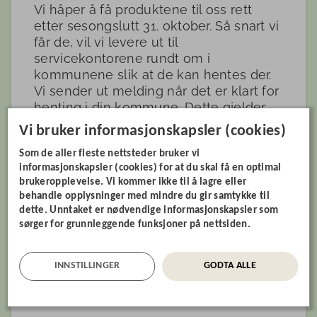
Vi håper å få produktene til oss rett
etter sesongslutt 31. oktober. Så snart vi
får de, vil vi levere ut til
servicekontorene rundt om i
kommunene slik at de kan hentes der.
Vi sender ut melding når det er klart for
henting i din kommune. Dette gjelder
bestillinger i Møre og Romsdal og Heim.
Vi bruker informasjonskapsler (cookies)
Ved bestilling i posten blir det et tillegg
Som de aller fleste nettsteder bruker vi
på 160 kroner for porto og ekspedering.
informasjonskapsler (cookies) for at du skal få en optimal
Varene vil bli sendt ut i
brukeropplevelse. Vi kommer ikke til å lagre eller
oktober/november 2025.
behandle opplysninger med mindre du gir samtykke til
dette. Unntaket er nødvendige informasjonskapsler som
For å kunne hente årets krus og skål
sørger for grunnleggende funksjoner på nettsiden.
rett etter sesongslutt må du bestille før
2.september
INNSTILLINGER
GODTA ALLE
Husk å oppgi rett hentested ved
bestilling