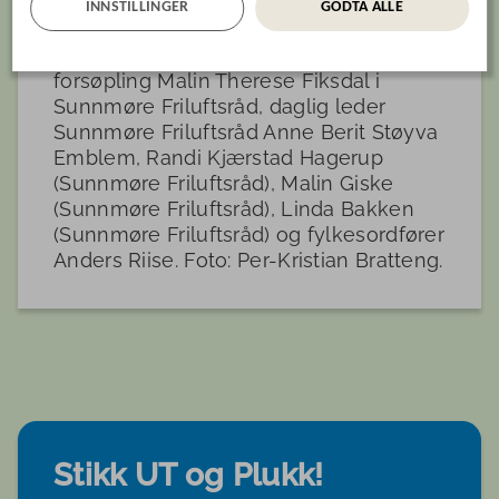
næringsutvalget Geir Stenseth, daglig
INNSTILLINGER
GODTA ALLE
leder Ola Fremo i Friluftsrådet
Nordmøre og Romsdal, fagleder marin
forsøpling Malin Therese Fiksdal i
Sunnmøre Friluftsråd, daglig leder
Sunnmøre Friluftsråd Anne Berit Støyva
Emblem, Randi Kjærstad Hagerup
(Sunnmøre Friluftsråd), Malin Giske
(Sunnmøre Friluftsråd), Linda Bakken
(Sunnmøre Friluftsråd) og fylkesordfører
Anders Riise. Foto: Per-Kristian Bratteng.
Stikk UT og Plukk!