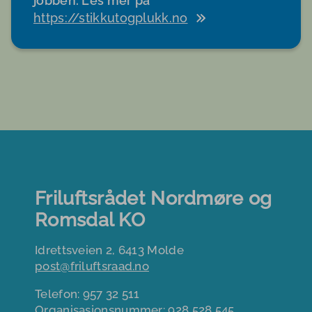
jobben. Les mer på
https://stikkutogplukk.no
Friluftsrådet Nordmøre og
Romsdal KO
Idrettsveien 2, 6413 Molde
post@friluftsraad.no
Telefon: 957 32 511
Organisasjonsnummer: 928 528 545